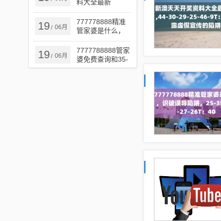
料大全最新
53,44-30-29-25-
46-9T：7-揭露虚
777778888精准
19
06月
/
假宣传的陷阱
管家婆是什么，
识破误导陷阱，
25-35-3-5-27-
7777788888管家
19
06月
/
26T：40
婆免费查询和35-
7-37-13-5-33T：
35,抵制欺诈营销
手段