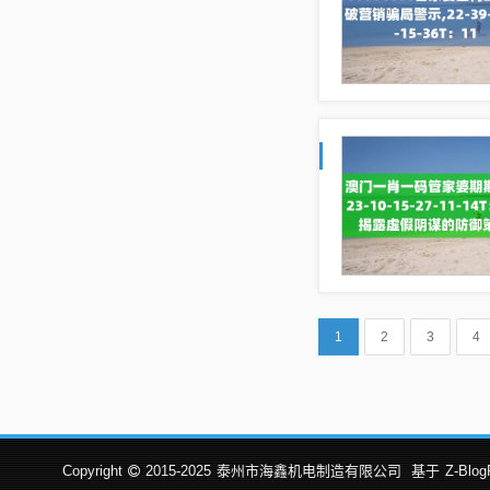
1
2
3
4
Copyright
2015-2025
泰州市海鑫机电制造有限公司
基于
Z-Blo