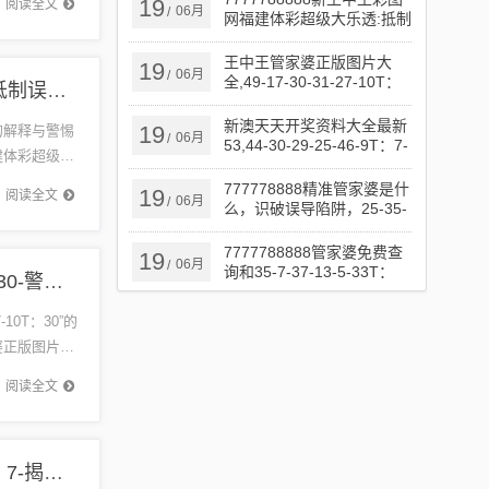
19
阅读全文
06月
/
网福建体彩超级大乐透:抵制
误导性花招,23-13-7-3-6-
25T：37
王中王管家婆正版图片大
19
06月
/
全,49-17-30-31-27-10T：
7777788888新王中王彩图网福建体彩超级大乐透:抵制误导性花招,23-13-7-3-6-25T：37
30-警惕虚假伪宣传陷阱
新澳天天开奖资料大全最新
19
的解释与警惕
06月
/
53,44-30-29-25-46-9T：7-
建体彩超级大
揭露虚假宣传的陷阱
助...
777778888精准管家婆是什
19
阅读全文
06月
/
么，识破误导陷阱，25-35-
3-5-27-26T：40
7777788888管家婆免费查
19
06月
/
询和35-7-37-13-5-33T：
王中王管家婆正版图片大全,49-17-30-31-27-10T：30-警惕虚假伪宣传陷阱
35,抵制欺诈营销手段
10T：30”的
婆正版图片大
阅读全文
新澳天天开奖资料大全最新53,44-30-29-25-46-9T：7-揭露虚假宣传的陷阱