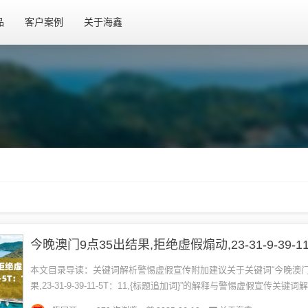
品
客户案例
关于海鑫
今晚澳门9点35出结果,拒绝虚假煽动,23-31-9-39-11
本文目录导读：关键词解析警惕虚假宣传附加建议关于关键词“今晚澳门
果,23-31-9-39-11-5T：11,{标题追加词}”的解释与警惕虚假宣传关键
澳门9点35出结果：这通常指的是某种赌博或...