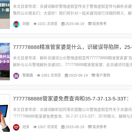
本文目录导读：关键词解析警惕虚假宣传关于警惕虚假宣传与解析关键
敬的公众朋友们：大家好！我们将针对一组关键词进行详细的释义、解
并特别提醒大家警惕虚假宣传，这组关键词是：“新澳天天开奖资料大全最新
剑妮
1031 次浏览
2025-06-19
投资参考
本文目录导读：解析关键词公众警惕虚假宣传777778888精准管家婆”
解析与公众警惕解析关键词1、777778888精准管家婆：此关键词可能
定的软件、服务或平台，从字面上看，“精准管家婆”可能...
黎傲霜
1061 次浏览
2025-06-19
客户案例
本文目录导读：关键词解析如何落实提醒公众警惕虚假宣传关于关键词
“7777788888管家婆免费查询、35-7-37-13-5-33T：35”的释义、解
提醒公众警惕虚假宣传关键词解析1、777778888...
冠多
1007 次浏览
2025-06-19
投资参考