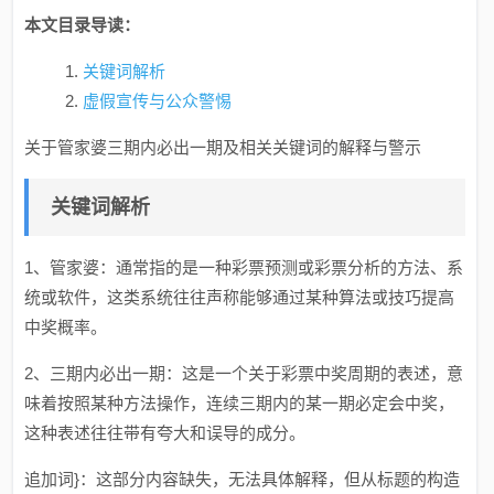
本文目录导读：
关键词解析
虚假宣传与公众警惕
关于管家婆三期内必出一期及相关关键词的解释与警示
关键词解析
1、管家婆：通常指的是一种彩票预测或彩票分析的方法、系
统或软件，这类系统往往声称能够通过某种算法或技巧提高
中奖概率。
2、三期内必出一期：这是一个关于彩票中奖周期的表述，意
味着按照某种方法操作，连续三期内的某一期必定会中奖，
这种表述往往带有夸大和误导的成分。
追加词}：这部分内容缺失，无法具体解释，但从标题的构造