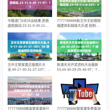
今晚澳门9点35出结果,拒绝
7777788888新王中王彩图网
虚假煽动,23-31-9-39-11-
福建体彩超级大乐透:抵制误
5T：11
导性花招,23-13-7-3-6-25T：
37
王中王管家婆正版图片大
新澳天天开奖资料大全最新
全,49-17-30-31-27-10T：
53,44-30-29-25-46-9T：7-
30-警惕虚假伪宣传陷阱
揭露虚假宣传的陷阱
777778888精准管家婆是什
7777788888管家婆免费查询