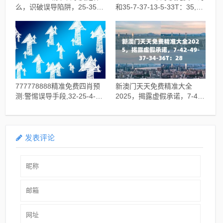
么，识破误导陷阱，25-35-
和35-7-37-13-5-33T：35,抵
3-5-27-26T：40
制欺诈营销手段
777778888精准免费四肖预
新澳门天天免费精准大全
测:警惕误导手段,32-25-4-
2025，揭露虚假承诺，7-42-
42-13-25T：25
49-37-34-36T：28
发表评论