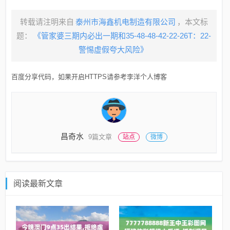
转载请注明来自
泰州市海鑫机电制造有限公司
，本文标
题：
《管家婆三期内必出一期和35-48-48-42-22-26T：22-
警惕虚假夸大风险》
百度分享代码，如果开启HTTPS请参考李洋个人博客
昌奇水
9篇文章
站点
微博
阅读最新文章