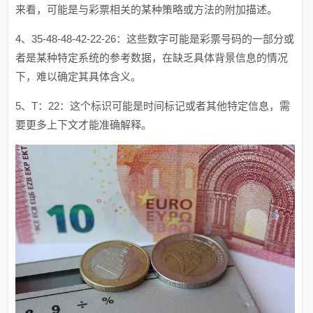
来看，可能是与彩票相关的某种策略或方法的附加描述。
4、35-48-48-42-22-26：这些数字可能是彩票号码的一部分或
者是某种特定系统的参考数据，在缺乏具体背景信息的情况
下，难以确定其具体含义。
5、T：22：这个标识可能是时间标记或者其他特定信息，需
要更多上下文才能准确解释。